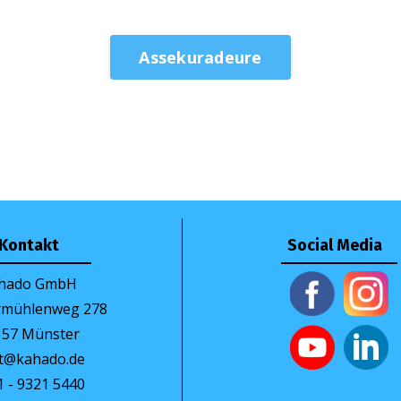
Assekuradeure
Kontakt
Social Media
hado GmbH
ermühlenweg 278
157 Münster
t@kahado.de
1 - 9321 5440