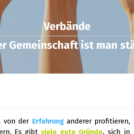
Verbände
er Gemeinschaft ist man st
, von der
Erfahrung
anderer profitieren,
ern. Es gibt
viele gute Gründe
,
sich in