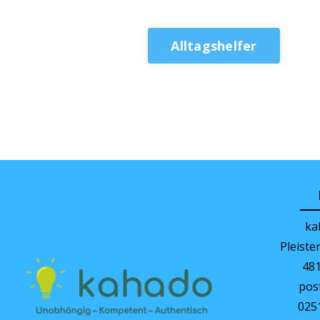
Alltagshelfer
© 2026 kahado - Alle Rechte vorbehalten
ka
Pleist
48
pos
025