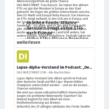
Altersvorsorgereform als große Chance.
DAS INVESTMENT: Frau Rausch, Sie haben Ihre aktiven
ETFs vor gut drei Monaten in Europa an den Start
gebracht. Wo liegen die größten Unterschiede zwischen
dem US-Markt und Europa?Anita Rausch: Das Interesse
an ETFs steigt weltweit, in den USA wie in Europa, und
Anleihen-Fonds: Alliance
die Gründe ähneln sich. Europa ist trotzdem ein
Sonderfall – vor allem, weil es das eine Europa nicht
Bernstein bringt aktive ETFs
gibt. Als wir unsere Ucits-Plattform aufgebaut haben,
nach Europa
wurde uns schnell klar: Jedes Land tickt anders, hat
andere Anleger, andere Bedürfnisse. Deshalb haben wir
Aktive ETFs: Alliance Bernstein
eng mit unseren Länderchefs zusammengearbeitet, um
weiterlesen
zu verstehen, was...In Verbindung stehende
bringt zwei neue aktive Aktien-
Nachrichten:
ETFs nach Europa
Lupus-Alpha-Vorstand im Podcast: „Der Begriff Nebenwerte ist fast eine Beleidigung“ – Götz Albert über Deutschlands Hidden Champions
DAS INVESTMENT.COM - Alle Nachrichten
Lupus-Alpha-Vorstand Götz Albert spricht im Podcast
über deutsche Small und Mid Caps: Warum Hidden
Champions unterschätzt werden – und wo die besten
Chancen entstehen.
Wie wird aus einem volkswirtschaftlich interessierten
Jungen ein profilierter Nebenwerte-Experten? Die
Antwort beginnt für Götz Albert mit einer
Kindheitserinnerung aus Bremen.
Anlässlich des 25-jährigen Jubiläums des Fonds Smaller