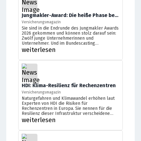
Jungmakler-Award: Die heiße Phase beginnt
Versicherungsmagazin
Sie sind in die Endrunde des Jungmakler Awards
2026 gekommen und können stolz darauf sein:
Zwölf junge Unternehmerinnen und
Unternehmer. Und im Bundescasting
entscheidet sich dann, wer bei dem
weiterlesen
Nachwuchswettbewerb der Versicherungs-,
Finanz- und Immobilienbranche ganz oben auf
dem Treppchen stehen wird.
HDI: Klima-Resilienz für Rechenzentren
Versicherungsmagazin
Naturgefahren und Klimawandel erhöhen laut
Experten von HDI die Risiken für
Rechenzentren in Europa. Sie nennen für die
Resilienz dieser Infrastruktur verscheidene
entscheidende Faktoren.
weiterlesen