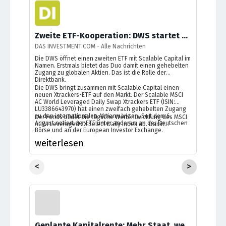
Zweite ETF-Kooperation: DWS startet gehebelten ETF mit Scalable Capital
DAS INVESTMENT.COM - Alle Nachrichten
Die DWS öffnet einen zweiten ETF mit Scalable Capital im
Namen. Erstmals bietet das Duo damit einen gehebelten
Zugang zu globalen Aktien. Das ist die Rolle der
Direktbank.
Die DWS bringt zusammen mit Scalable Capital einen
neuen Xtrackers-ETF auf den Markt. Der Scalable MSCI
AC World Leveraged Daily Swap Xtrackers ETF (ISIN:
LU3386643970) hat einen zweifach gehebelten Zugang
zu den internationalen Aktienmärkten. Seit dem 6.
Der Fonds bildet die tägliche Wertentwicklung des MSCI
August notiert der ETF unter anderem an der Deutschen
ACWI Leveraged 2X Select Daily Index ab. Damit...
Börse und an der European Investor Exchange.
weiterlesen
<
>
Geplante Kapitalrente: Mehr Staat, weniger Spielraum?