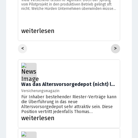
vom Pilotprojekt in den produktiven Betrieb gelingt oft
nicht. Welche Hürden Unternehmen überwinden müssen
und wie agentische KI im Schadenmanagement echten
Mehrwert schaffen kann, erklärt Marco Meisen, Mitglied
der Geschäftsführung (CTO) der Verisk Med GmbH.
weiterlesen
<
>
Was das Altersvorsorgedepot (nicht) leisten kann
Versicherungsmagazin
Für Inhaber bestehender Riester-Verträge kann
die Überführung in das neue
Altersvorsorgedepot sehr attraktiv sein. Diese
Position vertritt jedenfalls Thomas
Gundermann. Er ist ist geschäftsführender
weiterlesen
Gesellschafter der Taunus Investments GmbH
in Bad Homburg.