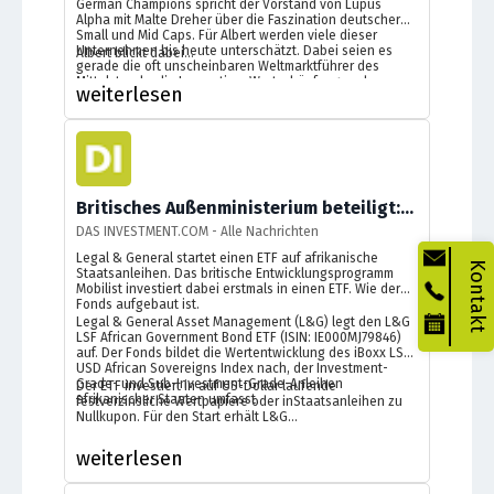
German Champions spricht der Vorstand von Lupus
Alpha mit Malte Dreher über die Faszination deutscher
Small und Mid Caps. Für Albert werden viele dieser
Unternehmen bis heute unterschätzt. Dabei seien es
Albert blickt dabei...
gerade die oft unscheinbaren Weltmarktführer des
Mittelstands, die Innovation, Wertschöpfung und
weiterlesen
Wettbewerbsfähigkeit in Deutschland sichern.
Britisches Außenministerium beteiligt: L&G legt ETF für afrikanische Staatsanleihen auf
DAS INVESTMENT.COM - Alle Nachrichten
Legal & General startet einen ETF auf afrikanische
Kontakt
Staatsanleihen. Das britische Entwicklungsprogramm
Mobilist investiert dabei erstmals in einen ETF. Wie der
Fonds aufgebaut ist.
Legal & General Asset Management (L&G) legt den L&G
LSF African Government Bond ETF (ISIN: IE000MJ79846)
auf. Der Fonds bildet die Wertentwicklung des iBoxx LSF
USD African Sovereigns Index nach, der Investment-
Grade- und Sub-Investment-Grade-Anleihen
Der ETF investiert in auf US-Dollar laufende
afrikanischer Staaten umfasst.
festverzinsliche Wertpapiere oder inStaatsanleihen zu
Nullkupon. Für den Start erhält L&G...
weiterlesen