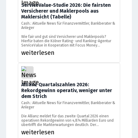
ServiceValue-Studie 2026: Die fairsten
Versicherer und Maklerpools aus
Maklersicht (Tabelle)
Cash.: Aktuelle News für Finanzvermittler, Bankberater &
Anleger
Wie fair und gut sind Versicherer und Maklerpools?
Hierfür baten die Kölner Rating- und Ranking-Agentur
ServiceValue in Kooperation mit Focus Money
Versicherungsprofi mehr als 5.000 unabhängige
weiterlesen
Vermittler um ihre Meinung zu 44
Versicherungsunternehmen und 16 Maklerpools sowie -
verbünden in den Sparten Leben, Kranken, Schaden,
Rechtsschutz und Gewerbe sowie Betriebliche
Altersvorsorge. Bewertet wurden dabei sieben
Teildimensionen: […]
Allianz Quartalszahlen 2026:
Rekordgewinn operativ, weniger unter
dem Strich
Cash.: Aktuelle News für Finanzvermittler, Bankberater &
Anleger
Die Allianz meldet für das zweite Quartal 2026 einen
operativen Rekordgewinn von 4,874 Milliarden Euro und
übertrifft die Markterwartungen deutlich. Der
Konzerngewinn sank dennoch – vor allem wegen eines
weiterlesen
ausgelaufenen Sondereffekts. Was die Allianz-
Quartalszahlen 2026 für Anleger und Berater bedeuten.