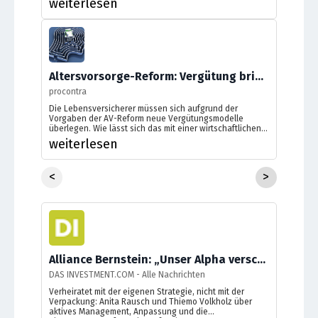
weiterlesen
Altersvorsorge-Reform: Vergütung bringt Versicherungsbranche ins Grübeln
procontra
Die Lebensversicherer müssen sich aufgrund der
Vorgaben der AV-Reform neue Vergütungsmodelle
überlegen. Wie lässt sich das mit einer wirtschaftlichen
Beratung vereinen? Ideen gibt es viele, Spruchreifes
weiterlesen
noch wenig.
<
>
Alliance Bernstein: „Unser Alpha verschenken wir nicht – es hat einen Preis“
DAS INVESTMENT.COM - Alle Nachrichten
Verheiratet mit der eigenen Strategie, nicht mit der
Verpackung: Anita Rausch und Thiemo Volkholz über
aktives Management, Anpassung und die