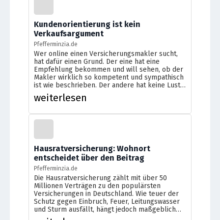
Kundenorientierung ist kein
Verkaufsargument
Pfefferminzia.de
Wer online einen Versicherungsmakler sucht,
hat dafür einen Grund. Der eine hat eine
Empfehlung bekommen und will sehen, ob der
Makler wirklich so kompetent und sympathisch
ist wie beschrieben. Der andere hat keine Lust,
sich selbst durch den Versicherungskram zu
weiterlesen
wühlen, weil er als Laie ohnehin nicht
überblickt, was wichtig ist und was nicht. Und
[…]
Hausratversicherung: Wohnort
entscheidet über den Beitrag
Pfefferminzia.de
Die Hausratversicherung zählt mit über 50
Millionen Verträgen zu den populärsten
Versicherungen in Deutschland. Wie teuer der
Schutz gegen Einbruch, Feuer, Leitungswasser
und Sturm ausfällt, hängt jedoch maßgeblich
vom Wohnort ab – genauer: vom regionalen