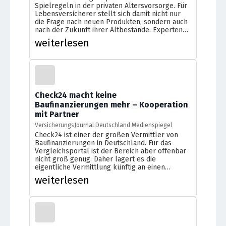
Spielregeln in der privaten Altersvorsorge. Für
Lebensversicherer stellt sich damit nicht nur
die Frage nach neuen Produkten, sondern auch
nach der Zukunft ihrer Altbestände. Experten
erwarten Bewegung im Markt, aber auch eine
weiterlesen
neue Run-off-Welle?
mehr auf Asscompact
Check24 macht keine
Baufinanzierungen mehr – Kooperation
mit Partner
VersicherungsJournal Deutschland Medienspiegel
Check24 ist einer der großen Vermittler von
Baufinanzierungen in Deutschland. Für das
Vergleichsportal ist der Bereich aber offenbar
nicht groß genug. Daher lagert es die
eigentliche Vermittlung künftig an einen
Partner aus.
weiterlesen
mehr auf Fonds professionell online