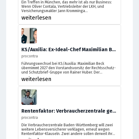
Ein Treffen in München, das mehr ist als nur Business:
Wenn Oliver Contala, Vertriebsleiter der LKH, und
Versicherungsmakler Jann Kromminga
zusammenkommen, geht es nicht nur um nackte Zahlen.
weiterlesen
Es geht um Jagdausflüge, die Farbe „Grün“ im
Terminkalender und die Frage, warum 100 Prozent
Vertrauen der einzige richtige Startpunkt für eine echte
Maklerpartnerschaft sind.
KS/Auxilia: Ex-Ideal-Chef Maximilian Beck wird neuer CEO
procontra
Führungswechsel bei KS/Auxilia: Maximilian Beck
übernimmt 2027 den Vorstandsvorsitz der Rechtsschutz-
und Schutzbrief-Gruppe von Rainer Huber. Der
ehemalige Ideal-Chef zieht bereits ab September 2026 in
weiterlesen
die Gremien ein.
Rentenfaktor: Verbraucherzentrale geht gegen weitere Versicherer vor
procontra
Die Verbraucherzentrale Baden-Württemberg will zwei
weitere Lebensversicherer verklagen, erneut wegen
Rentenfaktor-Klauseln. Zwei andere sollen derweil ihr
Unterlassen erklärt haben.