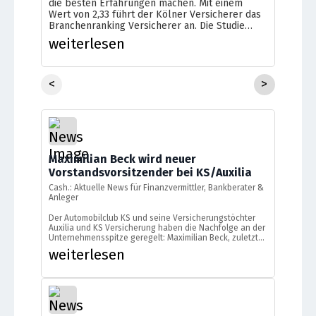
die besten Erfahrungen machen. Mit einem
Wert von 2,33 führt der Kölner Versicherer das
Branchenranking Versicherer an. Die Studie
führten das Analysehaus Servicevalue und die
weiterlesen
Zeitung „Bild“ durch. Über ein Online-Access-
Panel sollten die Verbraucher angeben, wie
zufrieden sie und ihre […]
<
>
Maximilian Beck wird neuer
Vorstandsvorsitzender bei KS/Auxilia
Cash.: Aktuelle News für Finanzvermittler, Bankberater &
Anleger
Der Automobilclub KS und seine Versicherungstöchter
Auxilia und KS Versicherung haben die Nachfolge an der
Unternehmensspitze geregelt: Maximilian Beck, zuletzt
Vorstandsvorsitzender der Ideal Versicherungsgruppe,
weiterlesen
tritt zum 1. September 2026 ein und soll zum 1. Juli 2027
den Vorsitz übernehmen.