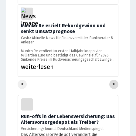
Munich Re erzielt Rekordgewinn und
senkt Umsatzprognose
Cash.: Aktuelle News für Finanzvermittler, Bankberater &
Anleger
Munich Re verdient im ersten Halbjahr knapp vier
Milliarden Euro und bestätigt das Gewinnziel für 2026.
Sinkende Preise im Rückversicherungsgeschäft zwingen
den Konzern jedoch zu einer niedrigeren
weiterlesen
Umsatzprognose – und die Großschadensaison steht
noch bevor.
<
>
Run-offs in der Lebensversicherung: Das
Altersvorsorgedepot als Treiber?
VersicherungsJournal Deutschland Medienspiegel
Das Altersvorsorgedepot verändert die